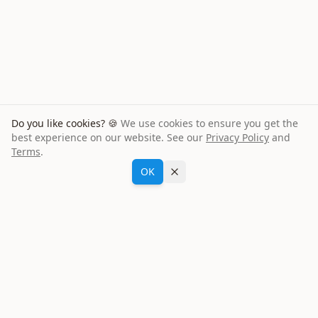
Do you like cookies? 🍪
We use cookies to ensure you get the
best experience on our website. See our
Privacy Policy
and
Terms
.
Sofia R
aus
Schweden
Fragen Sie María
buchte einen
Toyota Yaris
für
4
Tage
OK