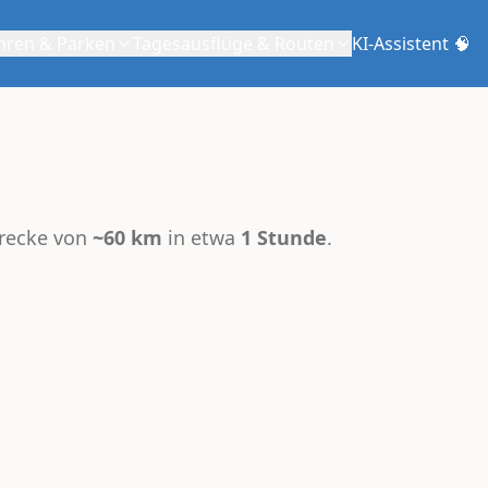
hren & Parken
Tagesausflüge & Routen
KI-Assistent 🧠
trecke von
~60 km
in etwa
1 Stunde
.