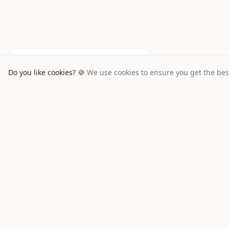
James H
aus
Irland
buchte einen
Ford Focus
für
5
Tage
Do you like cookies? 🍪
We use cookies to ensure you get the bes
Mietwagen
Flughafen-Mi