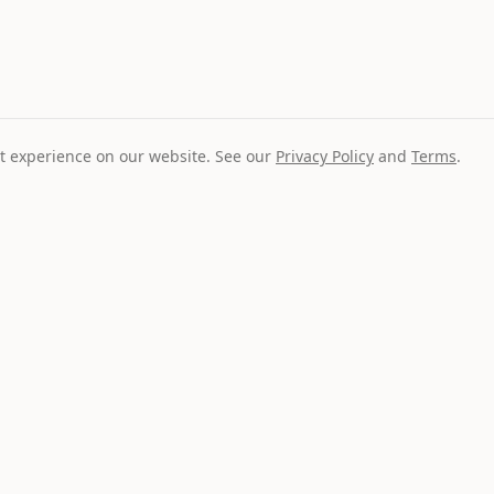
t experience on our website. See our
Privacy Policy
and
Terms
.
Fahren & Parken
etwagen
Autofahren in Spanien