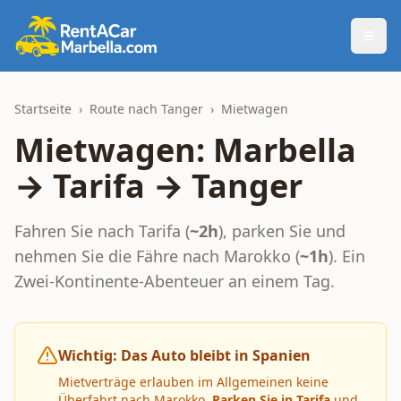
Togg
Startseite
›
Route nach Tanger
›
Mietwagen
Mietwagen: Marbella
→ Tarifa → Tanger
Fahren Sie nach Tarifa (
~2h
), parken Sie und
nehmen Sie die Fähre nach Marokko (
~1h
). Ein
Zwei-Kontinente-Abenteuer an einem Tag.
Wichtig: Das Auto bleibt in Spanien
Mietverträge erlauben im Allgemeinen keine
Überfahrt nach Marokko.
Parken Sie in Tarifa
und