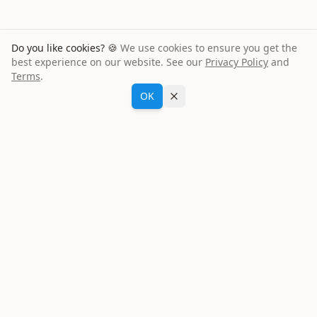
Do you like cookies? 🍪
We use cookies to ensure you get the
best experience on our website. See our
Privacy Policy
and
Terms
.
William D
aus
USA
Fragen Sie María
buchte einen
Nissan Qashqai
für
8
Tage
OK
Vergleichen Sie Mietwagen-Angebote in Marbella und finden