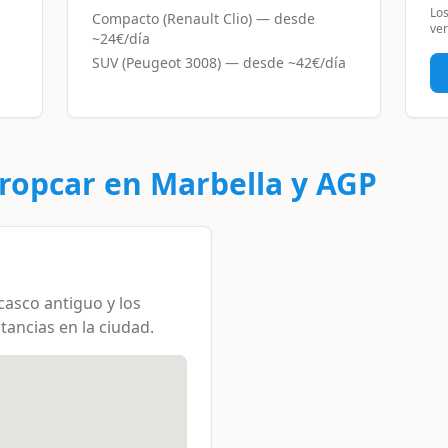
Los
Compacto (Renault Clio)
— desde
ver
~
24€/día
SUV (Peugeot 3008)
— desde ~
42€/día
ropcar
en Marbella y AGP
casco antiguo y los
stancias en la ciudad.