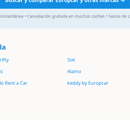
Buscar y comparar
Europcar
y otras marcas →
instantánea • Cancelación gratuita en muchos coches • Socios de 
la
rifty
Sixt
is
Alamo
lo Rent a Car
keddy by Europcar