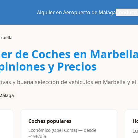
Alquiler en Aeropuerto de Málaga
Conducci
rbella
ler de Coches en Marbell
piniones y Precios
tivas y buena selección de vehículos en Marbella y e
Málaga
Coches populares
Ho
Económico (Opel Corsa)
— desde
Lu
~
19€/día