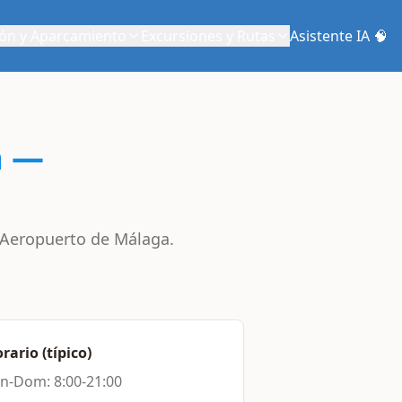
ón y Aparcamiento
Excursiones y Rutas
Asistente IA 🧠
a —
l Aeropuerto de Málaga.
rario (típico)
n-Dom: 8:00-21:00