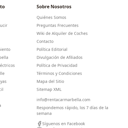
to
Sobre Nosotros
a
Quiénes Somos
ucir
Preguntas Frecuentes
Wiki de Alquiler de Coches
Contacto
iento
Política Editorial
bella
Divulgación de Afiliados
éctricos
Política de Privacidad
lle
Términos y Condiciones
ayas
Mapa del Sitio
il
Sitemap XML
info@rentacarmarbella.com
a
Respondemos rápido, los 7 días de la
semana
Síguenos en Facebook